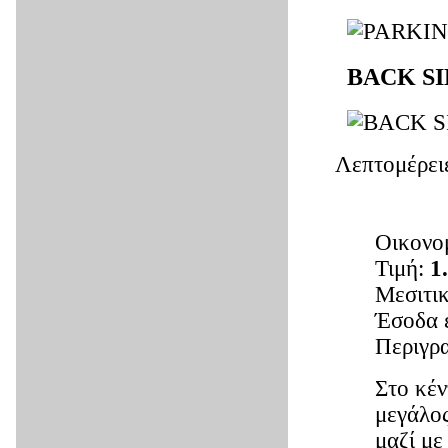
BACK S
Λεπτομέρει
Οικονο
Τιμή:
1
Μεσιτι
Έσοδα 
Περιγρ
Στο κέν
μεγάλο
μαζί με