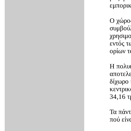
εμπορι
Ο χώρος
συμβούλ
χρησιμο
εντός τ
ορίων τ
Η πολυκ
αποτελε
δίχωρο 
κεντρικ
34,16 τ
Τα πάντ
πού είν