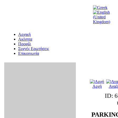
Αρχική
Ακίνητα
Προφίλ
Συχνές Ερωτήσεις
Επικοινωνία
Αρχή
Αναζ
ID: 
PARKIN