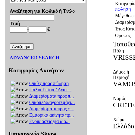
Κατηγορί
πώληση
Αναζήτηση για Κωδικό ή Τίτλο
Μέγεθος 
Διαμερίσ
Τιμή
Έτος Κατ
-
€
Όροφος
Τοποθε
Πόλη
VRISS
ADVANCED SEARCH
Κατηγορίες Ακινήτων
Δήμος ή
Περιοχή
VAMOS
Οικίες προς πώληση
Παλιά Σπίτια / Ανακ...
Διαμερίσματα προς π...
Νομός
Οικόπεδα/αγροτεμάχι...
CRETE
Διαμερίσματα προς ε...
Εμπορικά ακίνητα πρ...
Χώρα
Ενοικιάσεις για δια...
Ελλάδα
Επικοινωνία Skype