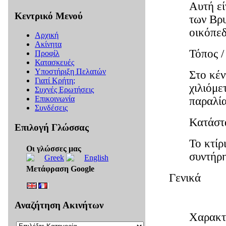
Αυτή εί
Κεντρικό Μενού
των Βρυ
οικόπεδ
Αρχική
Ακίνητα
Τόπος /
Προφίλ
Κατασκευές
Υποστήριξη Πελατών
Στο κέν
Γιατί Κρήτη;
χιλιόμε
Συχνές Ερωτήσεις
Επικοινωνία
παραλία
Συνδέσεις
Κατάστ
Επιλογή Γλώσσας
Το κτίρ
Οι γλώσσες μας
συντήρ
Μετάφραση Google
Γενικά
Αναζήτηση Ακινήτων
Χαρακτ