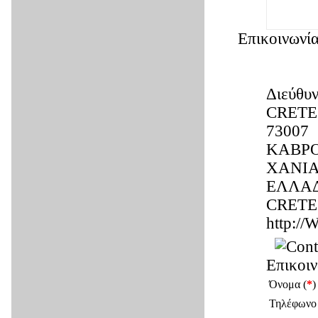
Επικοινωνί
Διεύθυν
CRETE
73007
ΚΑΒΡΟ
ΧΑΝΙΑ
ΕΛΛΑ
CRETE
http:
Επικοι
Όνομα (
*
)
Τηλέφωνο