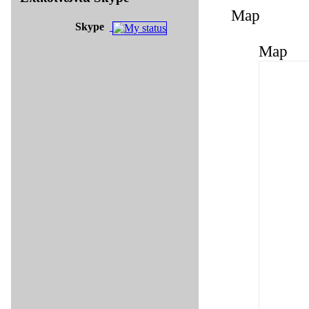
Map
Skype
Map