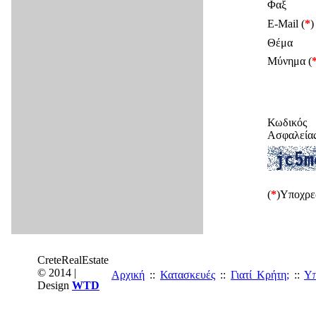
Φαξ
E-Mail (
*
)
Θέμα
Μύνημα (
Κωδικός
Ασφαλεία
(
*
)Υποχρε
CreteRealEstate
© 2014 |
Αρχική
::
Κατασκευές
::
Γιατί Κρήτη;
::
Υπ
Design
WTD