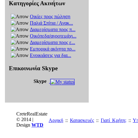
Κατηγορίες Ακινήτων
Οικίες προς πώληση
Παλιά Σπίτια / Ανακ...
Διαμερίσματα προς π...
Οικόπεδα/αγροτεμάχι...
Διαμερίσματα προς ε...
Εμπορικά ακίνητα πρ...
Ενοικιάσεις για δια...
Επικοινωνία Skype
Skype
CreteRealEstate
© 2014 |
Αρχική
::
Κατασκευές
::
Γιατί Κρήτη;
::
Υπ
Design
WTD