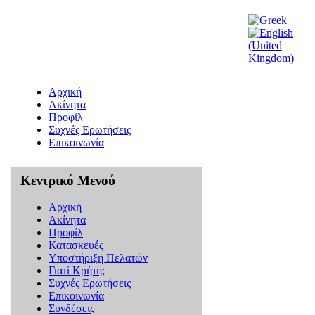
Αρχική
Ακίνητα
Προφίλ
Συχνές Ερωτήσεις
Επικοινωνία
Κεντρικό Μενού
Αρχική
Ακίνητα
Προφίλ
Κατασκευές
Υποστήριξη Πελατών
Γιατί Κρήτη;
Συχνές Ερωτήσεις
Επικοινωνία
Συνδέσεις